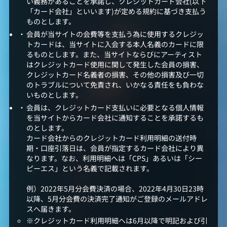
い義務があることを承諾し、クレジットカード会社(以下
「カード会社」といいます)が定める規約に基づき支払う
ものとします。
会員が当サイトの会費等を支払う為に使用するクレジッ
トカードは、当サイトに入会する本人名義のカードに限
るものとします。また、当サイトならびにアーティスト
はクレジットカード使用に関して発生した会員の損害、
クレジットカード名義者の損害、その他の損害及び一切
のトラブルについて免責され、いかなる責任をも負わな
いものとします。
会員は、クレジットカード支払いに必要となる個人情報
を当サイトからカード会社に通知することを承諾するも
のとします。
カード会社からのクレジットカード利用明細の送付時
期・口座引落日は、会員が指定するカード会社により異
なります。なお、利用明細へは「CPS」あるいは「シー
ピーエス」という名義で記載されます。
例）2022年5月分会費決済の場合、2022年4月30日23時
以降、5月分会費の決済完了通知がご登録のメールアドレ
スへ届きます。
クレジットカード利用明細へは6月以降で明記および引